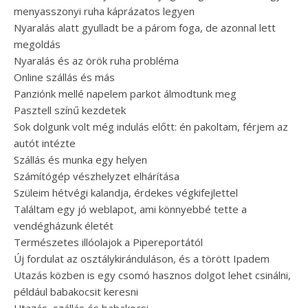
menyasszonyi ruha káprázatos legyen
Nyaralás alatt gyulladt be a párom foga, de azonnal lett
megoldás
Nyaralás és az örök ruha probléma
Online szállás és más
Panziónk mellé napelem parkot álmodtunk meg
Pasztell színű kezdetek
Sok dolgunk volt még indulás előtt: én pakoltam, férjem az
autót intézte
Szállás és munka egy helyen
Számítógép vészhelyzet elhárítása
Szüleim hétvégi kalandja, érdekes végkifejlettel
Találtam egy jó weblapot, ami könnyebbé tette a
vendégházunk életét
Természetes illóolajok a Pipereportától
Új fordulat az osztálykiránduláson, és a törött Ipadem
Utazás közben is egy csomó hasznos dolgot lehet csinálni,
például babakocsit keresni