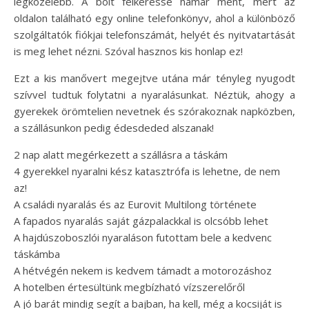
legközelebb. A bolt felkeresse hamar ment, mert az
oldalon található egy online telefonkönyv, ahol a különböző
szolgáltatók fiókjai telefonszámát, helyét és nyitvatartását
is meg lehet nézni. Szóval hasznos kis honlap ez!
Ezt a kis manővert megejtve utána már tényleg nyugodt
szívvel tudtuk folytatni a nyaralásunkat. Néztük, ahogy a
gyerekek örömtelien nevetnek és szórakoznak napközben,
a szállásunkon pedig édesdeded alszanak!
2 nap alatt megérkezett a szállásra a táskám
4 gyerekkel nyaralni kész katasztrófa is lehetne, de nem
az!
A családi nyaralás és az Eurovit Multilong története
A fapados nyaralás saját gázpalackkal is olcsóbb lehet
A hajdúszoboszlói nyaraláson futottam bele a kedvenc
táskámba
A hétvégén nekem is kedvem támadt a motorozáshoz
A hotelben értesültünk megbízható vízszerelőről
A jó barát mindig segít a bajban, ha kell, még a kocsiját is