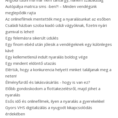
Angolul tudni ma már nem tantárgy, hanem szabadság
Autópálya matrica sms -ben?! – Minden vendégünk
meglepődik rajta
Az onlinefilmek mentették meg a nyaralásunkat az esőben
Családi házban szoba kiadó üdüli vágyóknak, fizetni nyári
gumival is lehet!
Egy felemásra sikerült üdülés
Egy finom ebéd után jólesik a vendégeknek egy különleges
kávé
Egy kellemetlenül indult nyaralás boldog vége
Egy mindent eldöntő utazás
Elértük, hogy a konkurencia helyett minket találjanak meg a
neten!
Élményfürdő és lakásvásárlás - hogy is van ez?
Előbb gondoskodom a flottakezelésről, majd jöhet a
nyaralás
Esős idő és onlinefilmek, ilyen a nyaralás a gyerekekkel
Gyors VHS digitalizálás a nyugodt kikapcsolódás
érdekében