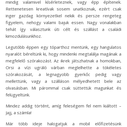
mindig valamivel kísérleteznek, vagy épp építenek.
Rettenetesen kreatívak sosem unatkoznak, ezért csak
inger gazdag környezetkel nekik és persze rengeteg
figyelem, nehogy valami bajuk essen. Nagy vonalakban
tehát így választunk úti célt és szállást a családi
kimozdulásunkhoz.
Legutóbb éppen egy tóparthoz mentünk, egy hangulatos
nyaralót béreltünk ki, hogy mindenki megtalálja magának a
megfelelő szórakozást. Az ikrek játszhatnak a homokban,
Orsi a vízi ugráló várban meglelhette a tökéletes
szórakozását, a legnagyobb gyerkőc pedig vagy
mellettünk, vagy a szálláson mélyedhetett bele az
olvasásban. Mi párommal csak süttettük magunkat és
felügyeltünk.
Mindez addig történt, amíg feleségem fel nem kiáltott –
Jajj, a számla!
Már több ideje halogatjuk a mobil előfizetésünk