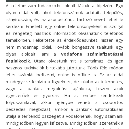
A telefonszam-tudakozo.hu oldalt láttuk a kijelzőn. Egy
olyan oldal volt, ahol telefonszámok adatait, település,
irányítószám, és az azonosítóhoz tartozó nevet lehet le
kérdezni. Emellett egy online telefonkönyvként is szolgál
és rengeteg hasznos információt olvashatunk telefonos
témakörben. Felkeltette az érdeklődésünket, hiszen egy
nem mindennapi oldal. Tovább böngészve találtunk egy
olyan aloldalt, ami a
vodafone számlafizetéssel
foglalkozik.
Utána olvastunk mit is tartalmaz, és igen
hasznos tudnivalók birtokába jutottunk. Több féle módon
lehet számlát befizetni, online is offline is. Ez az oldal
mindegyikre felhívta a figyelmet, de inkább az internetes,
vagy a bankos megoldást ajánlotta, hiszen azok
egyszerűek és gyorsak. Ha az ember rendelkezik
folyószámlával, akkor igénybe veheti a csoportos
beszedési megbízást, amikor a bankunk automatikusan
utalja a térítendő összeget a vodafonenak, hogy számlánk
mindig időben legyen kifizetve. Mindig időben szeretnék a