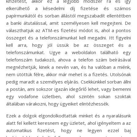
kifizetést, akkor ez a legjobb módszer rá és így
elkerülhető a késedelmi díj fizetése és számos
papírmunkától és sorban állástól megszabadít ellentétben
a banki átutalással, amit személyesen kell megejteni. De
választhatjuk az ATM-es fizetési módot is, ahol a pontos
összeget és a telefonszámunkat kell megadni. Itt figyelni
kell arra, hogy jól üssük be az összeget és a
telefonszámunkat. Ugye a weboldalon található egy
telefonszám tudakozó, ahova a telefon szám beírásával
megnézhetjük, kinek a nevén van, és ha valóban a miénk,
nem ütöttük félre, akkor már mehet is a fizetés. Utolsónak
pedig maradt a személyes eljárás. Csekkünkkel sorban állni
a postán, ami sokszor igazán idegőrlő lehet, vagy bemenni
egy vodafone üzletben, ahol szintén sokan szoktak
általában várakozni, hogy ügyeiket elintézhessék.
Ezek a dolgok elgondolkodtattak minket és a nyaralásunk
alatt fel kellett keresnem egy üzletet, ahol igényeltem a az
automatikus fizetést, hogy ne legyen ezzel baj