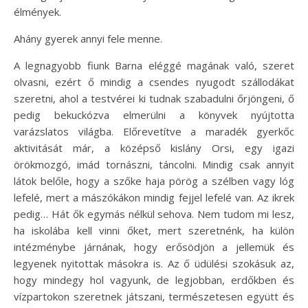
élmények.
Ahány gyerek annyi fele menne.
A legnagyobb fiunk Barna eléggé magának való, szeret
olvasni, ezért ő mindig a csendes nyugodt szállodákat
szeretni, ahol a testvérei ki tudnak szabadulni őrjöngeni, ő
pedig bekuckózva elmerülni a könyvek nyújtotta
varázslatos világba. Előrevetítve a maradék gyerkőc
aktivitását már, a középső kislány Orsi, egy igazi
örökmozgó, imád tornászni, táncolni. Mindig csak annyit
látok belőle, hogy a szőke haja pörög a szélben vagy lóg
lefelé, mert a mászókákon mindig fejjel lefelé van. Az ikrek
pedig… Hát ők egymás nélkül sehova. Nem tudom mi lesz,
ha iskolába kell vinni őket, mert szeretnénk, ha külön
intézménybe járnának, hogy erősödjön a jellemük és
legyenek nyitottak másokra is. Az ő üdülési szokásuk az,
hogy mindegy hol vagyunk, de legjobban, erdőkben és
vízpartokon szeretnek játszani, természetesen együtt és