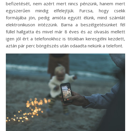
befizetését, nem azért mert nincs pénzünk, hanem mert
egyszerűen mindig elfelejtjük. Furcsa, hogy csekk
formájába jön, pedig amióta együtt élünk, mind számlát
elektronikuson intézzünk. Barna a beszélgetésünket fél
füllel hallgatta és mivel már 8 éves és az olvasás mellett
igen jól ért a telefonokhoz is titokban keresgélni kezdett,
aztán pár perc böngészés után odaadta nekünk a telefont.