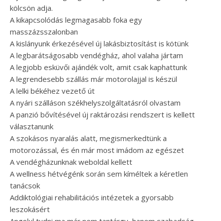
kölcsön adja.
A kikapcsolódás legmagasabb foka egy
masszázsszalonban
A kislányunk érkezésével új lakásbiztosítást is kötünk
A legbarátságosabb vendégház, ahol valaha jártam
A legjobb esküvői ajándék volt, amit csak kaphattunk
A legrendesebb szállás már motorolajjal is készül
A lelki békéhez vezető út
A nyári szálláson székhelyszolgáltatásról olvastam
A panzió bővítésével új raktározási rendszert is kellett
választanunk
A szokásos nyaralás alatt, megismerkedtünk a
motorozással, és én már most imádom az egészet
A vendégházunknak weboldal kellett
A wellness hétvégénk során sem kíméltek a kéretlen
tanácsok
Addiktológiai rehabilitációs intézetek a gyorsabb
leszokásért