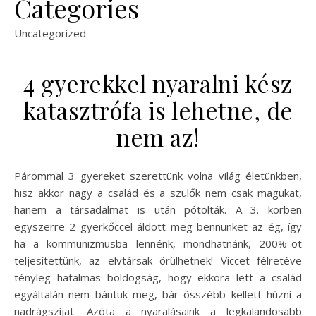
Categories
Uncategorized
4 gyerekkel nyaralni kész
katasztrófa is lehetne, de
nem az!
Párommal 3 gyereket szerettünk volna világ életünkben,
hisz akkor nagy a család és a szülők nem csak magukat,
hanem a társadalmat is után pótolták. A 3. körben
egyszerre 2 gyerkőccel áldott meg bennünket az ég, így
ha a kommunizmusba lennénk, mondhatnánk, 200%-ot
teljesítettünk, az elvtársak örülhetnek! Viccet félretéve
tényleg hatalmas boldogság, hogy ekkora lett a család
egyáltalán nem bántuk meg, bár összébb kellett húzni a
nadrágszíjat. Azóta a nyaralásaink a legkalandosabb