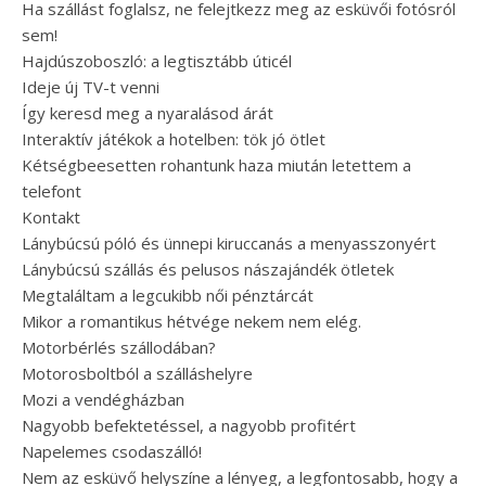
Ha szállást foglalsz, ne felejtkezz meg az esküvői fotósról
sem!
Hajdúszoboszló: a legtisztább úticél
Ideje új TV-t venni
Így keresd meg a nyaralásod árát
Interaktív játékok a hotelben: tök jó ötlet
Kétségbeesetten rohantunk haza miután letettem a
telefont
Kontakt
Lánybúcsú póló és ünnepi kiruccanás a menyasszonyért
Lánybúcsú szállás és pelusos nászajándék ötletek
Megtaláltam a legcukibb női pénztárcát
Mikor a romantikus hétvége nekem nem elég.
Motorbérlés szállodában?
Motorosboltból a szálláshelyre
Mozi a vendégházban
Nagyobb befektetéssel, a nagyobb profitért
Napelemes csodaszálló!
Nem az esküvő helyszíne a lényeg, a legfontosabb, hogy a