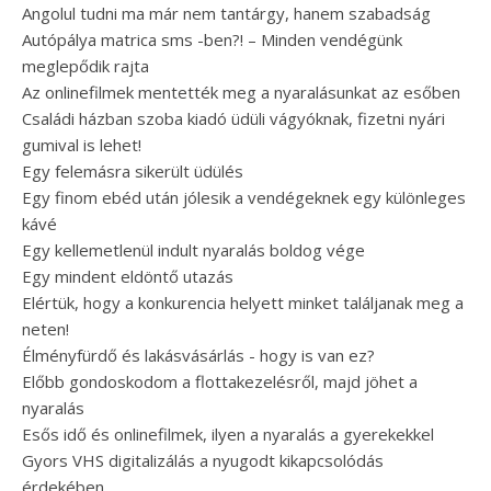
Angolul tudni ma már nem tantárgy, hanem szabadság
Autópálya matrica sms -ben?! – Minden vendégünk
meglepődik rajta
Az onlinefilmek mentették meg a nyaralásunkat az esőben
Családi házban szoba kiadó üdüli vágyóknak, fizetni nyári
gumival is lehet!
Egy felemásra sikerült üdülés
Egy finom ebéd után jólesik a vendégeknek egy különleges
kávé
Egy kellemetlenül indult nyaralás boldog vége
Egy mindent eldöntő utazás
Elértük, hogy a konkurencia helyett minket találjanak meg a
neten!
Élményfürdő és lakásvásárlás - hogy is van ez?
Előbb gondoskodom a flottakezelésről, majd jöhet a
nyaralás
Esős idő és onlinefilmek, ilyen a nyaralás a gyerekekkel
Gyors VHS digitalizálás a nyugodt kikapcsolódás
érdekében