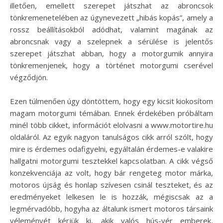
illetően, emellett szerepet játszhat az abroncsok
tönkremenetelében az úgynevezett „hibás kopás”, amely a
rossz beállításokból adódhat, valamint magának az
abroncsnak vagy a szelepnek a sérülése is jelentős
szerepet játszhat abban, hogy a motorgumik annyira
tönkremenjenek, hogy a történet motorgumi cserével
végződjön.
Ezen túlmenően úgy döntöttem, hogy egy kicsit kiokosítom
magam motorgumi témában. Ennek érdekében próbáltam
minél több cikket, információt elolvasni a www.motortire.hu
oldaláról. Az egyik nagyon tanulságos cikk arról szólt, hogy
mire is érdemes odafigyelni, egyáltalán érdemes-e valakire
hallgatni motorgumi tesztekkel kapcsolatban. A cikk végső
konzekvenciája az volt, hogy bár rengeteg motor márka,
motoros újság és honlap szívesen csinál teszteket, és az
eredményeket lelkesen le is hozzák, mégiscsak az a
legmérvadóbb, hogyha az általunk ismert motoros társaink
véleményét kérjük ki, akik valós hús-vér emberek,