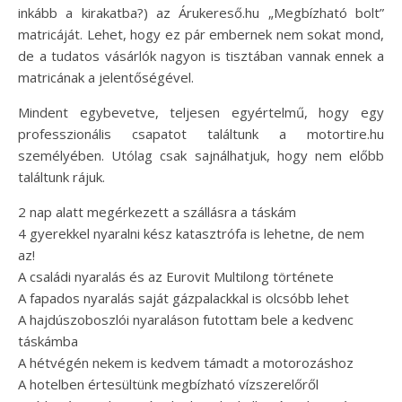
inkább a kirakatba?) az Árukereső.hu „Megbízható bolt”
matricáját. Lehet, hogy ez pár embernek nem sokat mond,
de a tudatos vásárlók nagyon is tisztában vannak ennek a
matricának a jelentőségével.
Mindent egybevetve, teljesen egyértelmű, hogy egy
professzionális csapatot találtunk a motortire.hu
személyében. Utólag csak sajnálhatjuk, hogy nem előbb
találtunk rájuk.
2 nap alatt megérkezett a szállásra a táskám
4 gyerekkel nyaralni kész katasztrófa is lehetne, de nem
az!
A családi nyaralás és az Eurovit Multilong története
A fapados nyaralás saját gázpalackkal is olcsóbb lehet
A hajdúszoboszlói nyaraláson futottam bele a kedvenc
táskámba
A hétvégén nekem is kedvem támadt a motorozáshoz
A hotelben értesültünk megbízható vízszerelőről