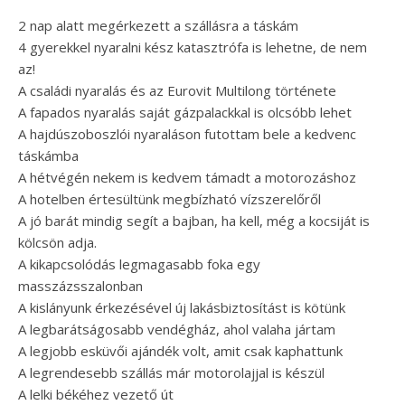
2 nap alatt megérkezett a szállásra a táskám
4 gyerekkel nyaralni kész katasztrófa is lehetne, de nem
az!
A családi nyaralás és az Eurovit Multilong története
A fapados nyaralás saját gázpalackkal is olcsóbb lehet
A hajdúszoboszlói nyaraláson futottam bele a kedvenc
táskámba
A hétvégén nekem is kedvem támadt a motorozáshoz
A hotelben értesültünk megbízható vízszerelőről
A jó barát mindig segít a bajban, ha kell, még a kocsiját is
kölcsön adja.
A kikapcsolódás legmagasabb foka egy
masszázsszalonban
A kislányunk érkezésével új lakásbiztosítást is kötünk
A legbarátságosabb vendégház, ahol valaha jártam
A legjobb esküvői ajándék volt, amit csak kaphattunk
A legrendesebb szállás már motorolajjal is készül
A lelki békéhez vezető út