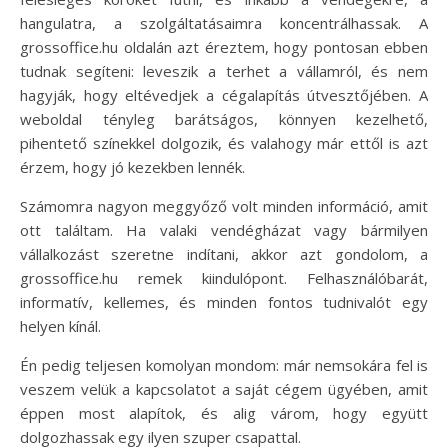
hangulatra, a szolgáltatásaimra koncentrálhassak. A
grossoffice.hu oldalán azt éreztem, hogy pontosan ebben
tudnak segíteni: leveszik a terhet a vállamról, és nem
hagyják, hogy eltévedjek a cégalapítás útvesztőjében. A
weboldal tényleg barátságos, könnyen kezelhető,
pihentető színekkel dolgozik, és valahogy már ettől is azt
érzem, hogy jó kezekben lennék.
Számomra nagyon meggyőző volt minden információ, amit
ott találtam. Ha valaki vendégházat vagy bármilyen
vállalkozást szeretne indítani, akkor azt gondolom, a
grossoffice.hu remek kiindulópont. Felhasználóbarát,
informatív, kellemes, és minden fontos tudnivalót egy
helyen kínál.
Én pedig teljesen komolyan mondom: már nemsokára fel is
veszem velük a kapcsolatot a saját cégem ügyében, amit
éppen most alapítok, és alig várom, hogy együtt
dolgozhassak egy ilyen szuper csapattal.