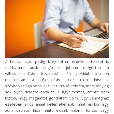
A honlap alján pedig kifejezetten érdekes cikkeket is
találhatunk, amik segítenek jobban megérteni a
vállalkozásindítás folyamatát. Én például teljesen
rákattantam a Cégalapítás TOP 10+1 hiba –
székhelyszolgáltatás 2.190 Ft /hó-tól témára, mert tényleg
sok olyan dologra hívta fel a figyelmemet, amikre nem
biztos, hogy magamtól gondoltam volna. Egy vendégház
esetében sincs annál kellemetlenebb, mint amikor egy
adminisztratív hiba miatt elúszik valami fontos vagy