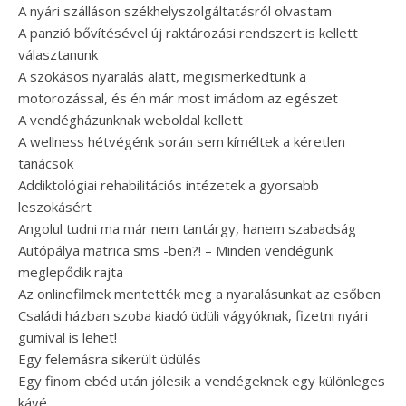
A nyári szálláson székhelyszolgáltatásról olvastam
A panzió bővítésével új raktározási rendszert is kellett
választanunk
A szokásos nyaralás alatt, megismerkedtünk a
motorozással, és én már most imádom az egészet
A vendégházunknak weboldal kellett
A wellness hétvégénk során sem kíméltek a kéretlen
tanácsok
Addiktológiai rehabilitációs intézetek a gyorsabb
leszokásért
Angolul tudni ma már nem tantárgy, hanem szabadság
Autópálya matrica sms -ben?! – Minden vendégünk
meglepődik rajta
Az onlinefilmek mentették meg a nyaralásunkat az esőben
Családi házban szoba kiadó üdüli vágyóknak, fizetni nyári
gumival is lehet!
Egy felemásra sikerült üdülés
Egy finom ebéd után jólesik a vendégeknek egy különleges
kávé