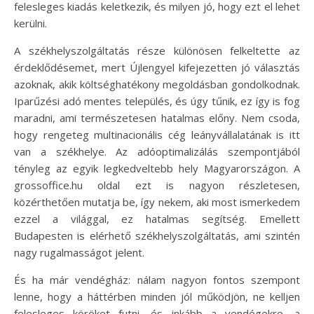
felesleges kiadás keletkezik, és milyen jó, hogy ezt el lehet
kerülni.
A székhelyszolgáltatás része különösen felkeltette az
érdeklődésemet, mert Újlengyel kifejezetten jó választás
azoknak, akik költséghatékony megoldásban gondolkodnak.
Iparűzési adó mentes település, és úgy tűnik, ez így is fog
maradni, ami természetesen hatalmas előny. Nem csoda,
hogy rengeteg multinacionális cég leányvállalatának is itt
van a székhelye. Az adóoptimalizálás szempontjából
tényleg az egyik legkedveltebb hely Magyarországon. A
grossoffice.hu oldal ezt is nagyon részletesen,
közérthetően mutatja be, így nekem, aki most ismerkedem
ezzel a világgal, ez hatalmas segítség. Emellett
Budapesten is elérhető székhelyszolgáltatás, ami szintén
nagy rugalmasságot jelent.
És ha már vendégház: nálam nagyon fontos szempont
lenne, hogy a háttérben minden jól működjön, ne kelljen
felesleges köröket futni, és inkább a vendégekre, a