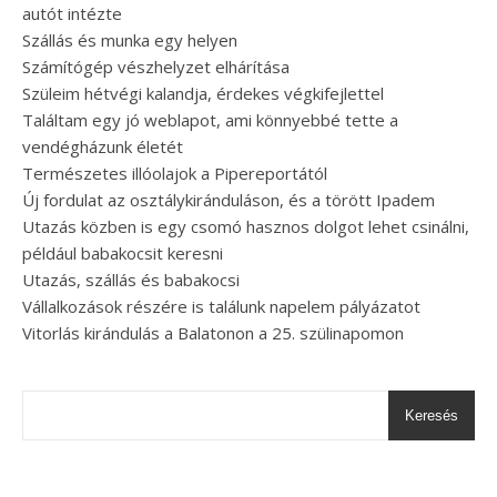
autót intézte
Szállás és munka egy helyen
Számítógép vészhelyzet elhárítása
Szüleim hétvégi kalandja, érdekes végkifejlettel
Találtam egy jó weblapot, ami könnyebbé tette a
vendégházunk életét
Természetes illóolajok a Pipereportától
Új fordulat az osztálykiránduláson, és a törött Ipadem
Utazás közben is egy csomó hasznos dolgot lehet csinálni,
például babakocsit keresni
Utazás, szállás és babakocsi
Vállalkozások részére is találunk napelem pályázatot
Vitorlás kirándulás a Balatonon a 25. szülinapomon
Keresés