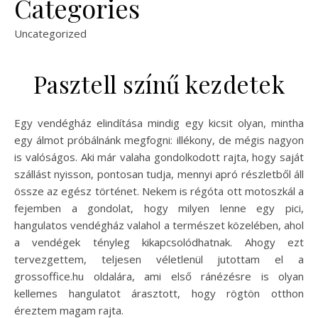
Categories
Uncategorized
Pasztell színű kezdetek
Egy vendégház elindítása mindig egy kicsit olyan, mintha
egy álmot próbálnánk megfogni: illékony, de mégis nagyon
is valóságos. Aki már valaha gondolkodott rajta, hogy saját
szállást nyisson, pontosan tudja, mennyi apró részletből áll
össze az egész történet. Nekem is régóta ott motoszkál a
fejemben a gondolat, hogy milyen lenne egy pici,
hangulatos vendégház valahol a természet közelében, ahol
a vendégek tényleg kikapcsolódhatnak. Ahogy ezt
tervezgettem, teljesen véletlenül jutottam el a
grossoffice.hu oldalára, ami első ránézésre is olyan
kellemes hangulatot árasztott, hogy rögtön otthon
éreztem magam rajta.