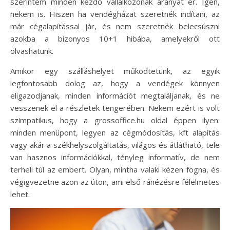
szerintem minden kezdő vállalkozónak aranyat ér. Igen,
nekem is. Hiszen ha vendégházat szeretnék indítani, az
már cégalapítással jár, és nem szeretnék belecsúszni
azokba a bizonyos 10+1 hibába, amelyekről ott
olvashatunk.
Amikor egy szálláshelyet működtetünk, az egyik
legfontosabb dolog az, hogy a vendégek könnyen
eligazodjanak, minden információt megtaláljanak, és ne
vesszenek el a részletek tengerében. Nekem ezért is volt
szimpatikus, hogy a grossoffice.hu oldal éppen ilyen:
minden menüpont, legyen az cégmódosítás, kft alapítás
vagy akár a székhelyszolgáltatás, világos és átlátható, tele
van hasznos információkkal, tényleg informatív, de nem
terheli túl az embert. Olyan, mintha valaki kézen fogna, és
végigvezetne azon az úton, ami első ránézésre félelmetes
lehet.