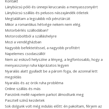
Kontakt
Lánybúcsú póló és ünnepi kiruccanás a menyasszonyért
Lánybúcsú szállás és pelusos nászajándék ötletek
Megtaláltam a legcukibb női pénztárcát
Mikor a romantikus hétvége nekem nem elég.
Motorbérlés szállodában?
Motorosboltból a szálláshelyre
Mozi a vendégházban
Nagyobb befektetéssel, a nagyobb profitért
Napelemes csodaszálló!
Nem az esküvő helyszíne a lényeg, a legfontosabb, hogy a
menyasszonyi ruha káprázatos legyen
Nyaralás alatt gyulladt be a párom foga, de azonnal lett
megoldás
Nyaralás és az örök ruha probléma
Online szállás és más
Panziónk mellé napelem parkot álmodtunk meg
Pasztell színű kezdetek
Sok dolgunk volt még indulás előtt: én pakoltam, férjem az