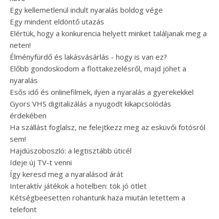
Egy kellemetlenül indult nyaralás boldog vége
Egy mindent eldöntő utazás
Elértük, hogy a konkurencia helyett minket találjanak meg a
neten!
Élményfürdő és lakásvásárlás - hogy is van ez?
Előbb gondoskodom a flottakezelésről, majd jöhet a
nyaralás
Esős idő és onlinefilmek, ilyen a nyaralás a gyerekekkel
Gyors VHS digitalizálás a nyugodt kikapcsolódás
érdekében
Ha szállást foglalsz, ne felejtkezz meg az esküvői fotósról
sem!
Hajdúszoboszló: a legtisztább úticél
Ideje új TV-t venni
Így keresd meg a nyaralásod árát
Interaktív játékok a hotelben: tök jó ötlet
Kétségbeesetten rohantunk haza miután letettem a
telefont