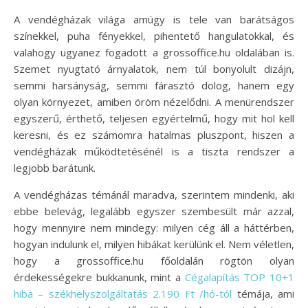
A vendégházak világa amúgy is tele van barátságos
színekkel, puha fényekkel, pihentető hangulatokkal, és
valahogy ugyanez fogadott a grossoffice.hu oldalában is.
Szemet nyugtató árnyalatok, nem túl bonyolult dizájn,
semmi harsányság, semmi fárasztó dolog, hanem egy
olyan környezet, amiben öröm nézelődni. A menürendszer
egyszerű, érthető, teljesen egyértelmű, hogy mit hol kell
keresni, és ez számomra hatalmas pluszpont, hiszen a
vendégházak működtetésénél is a tiszta rendszer a
legjobb barátunk.
A vendégházas témánál maradva, szerintem mindenki, aki
ebbe belevág, legalább egyszer szembesült már azzal,
hogy mennyire nem mindegy: milyen cég áll a háttérben,
hogyan indulunk el, milyen hibákat kerülünk el. Nem véletlen,
hogy a grossoffice.hu főoldalán rögtön olyan
érdekességekre bukkanunk, mint a
Cégalapítás TOP 10+1
hiba – székhelyszolgáltatás 2.190 Ft /hó-tól
témája, ami