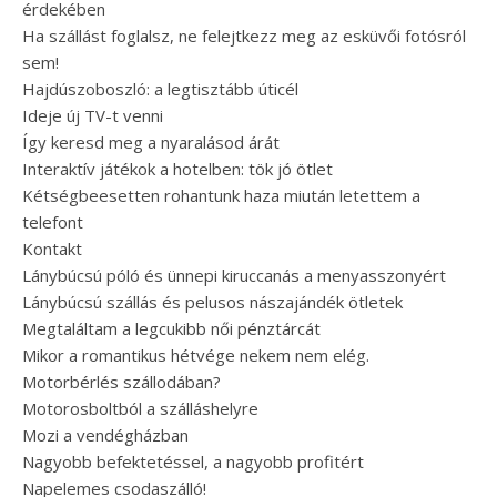
érdekében
Ha szállást foglalsz, ne felejtkezz meg az esküvői fotósról
sem!
Hajdúszoboszló: a legtisztább úticél
Ideje új TV-t venni
Így keresd meg a nyaralásod árát
Interaktív játékok a hotelben: tök jó ötlet
Kétségbeesetten rohantunk haza miután letettem a
telefont
Kontakt
Lánybúcsú póló és ünnepi kiruccanás a menyasszonyért
Lánybúcsú szállás és pelusos nászajándék ötletek
Megtaláltam a legcukibb női pénztárcát
Mikor a romantikus hétvége nekem nem elég.
Motorbérlés szállodában?
Motorosboltból a szálláshelyre
Mozi a vendégházban
Nagyobb befektetéssel, a nagyobb profitért
Napelemes csodaszálló!