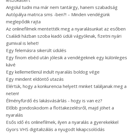
leszokásért
Angolul tudni ma már nem tantárgy, hanem szabadság
Autópálya matrica sms -ben?! – Minden vendégünk
meglepődik rajta
Az onlinefilmek mentették meg a nyaralásunkat az esőben
Családi házban szoba kiadó üdüli vágyóknak, fizetni nyári
gumival is lehet!
Egy felemásra sikerült üdülés
Egy finom ebéd után jólesik a vendégeknek egy különleges
kávé
Egy kellemetlenül indult nyaralás boldog vége
Egy mindent eldöntő utazás
Elértük, hogy a konkurencia helyett minket találjanak meg a
neten!
Élményfürdő és lakásvásárlás - hogy is van ez?
Előbb gondoskodom a flottakezelésről, majd jöhet a
nyaralás
Esős idő és onlinefilmek, ilyen a nyaralás a gyerekekkel
Gyors VHS digitalizálás a nyugodt kikapcsolódás