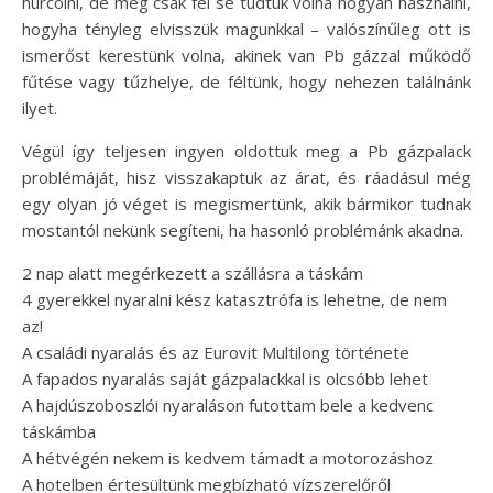
hurcolni, de még csak fel se tudtuk volna hogyan használni,
hogyha tényleg elvisszük magunkkal – valószínűleg ott is
ismerőst kerestünk volna, akinek van Pb gázzal működő
fűtése vagy tűzhelye, de féltünk, hogy nehezen találnánk
ilyet.
Végül így teljesen ingyen oldottuk meg a Pb gázpalack
problémáját, hisz visszakaptuk az árat, és ráadásul még
egy olyan jó véget is megismertünk, akik bármikor tudnak
mostantól nekünk segíteni, ha hasonló problémánk akadna.
2 nap alatt megérkezett a szállásra a táskám
4 gyerekkel nyaralni kész katasztrófa is lehetne, de nem
az!
A családi nyaralás és az Eurovit Multilong története
A fapados nyaralás saját gázpalackkal is olcsóbb lehet
A hajdúszoboszlói nyaraláson futottam bele a kedvenc
táskámba
A hétvégén nekem is kedvem támadt a motorozáshoz
A hotelben értesültünk megbízható vízszerelőről