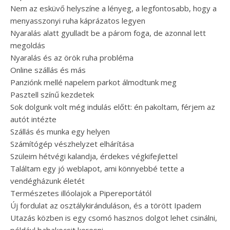
Nem az esküvő helyszíne a lényeg, a legfontosabb, hogy a
menyasszonyi ruha káprázatos legyen
Nyaralás alatt gyulladt be a párom foga, de azonnal lett
megoldás
Nyaralás és az örök ruha probléma
Online szállás és más
Panziónk mellé napelem parkot álmodtunk meg
Pasztell színű kezdetek
Sok dolgunk volt még indulás előtt: én pakoltam, férjem az
autót intézte
Szállás és munka egy helyen
Számítógép vészhelyzet elhárítása
Szüleim hétvégi kalandja, érdekes végkifejlettel
Találtam egy jó weblapot, ami könnyebbé tette a
vendégházunk életét
Természetes illóolajok a Pipereportától
Új fordulat az osztálykiránduláson, és a törött Ipadem
Utazás közben is egy csomó hasznos dolgot lehet csinálni,