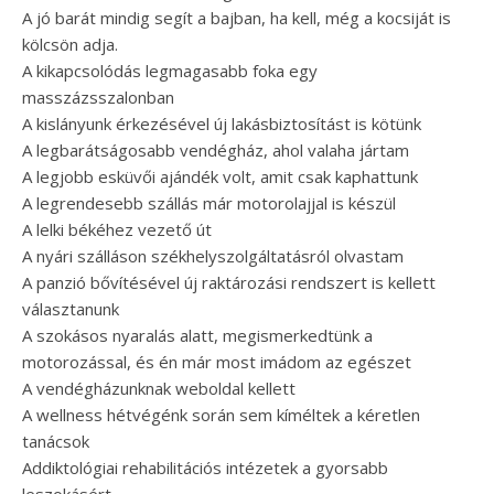
A jó barát mindig segít a bajban, ha kell, még a kocsiját is
kölcsön adja.
A kikapcsolódás legmagasabb foka egy
masszázsszalonban
A kislányunk érkezésével új lakásbiztosítást is kötünk
A legbarátságosabb vendégház, ahol valaha jártam
A legjobb esküvői ajándék volt, amit csak kaphattunk
A legrendesebb szállás már motorolajjal is készül
A lelki békéhez vezető út
A nyári szálláson székhelyszolgáltatásról olvastam
A panzió bővítésével új raktározási rendszert is kellett
választanunk
A szokásos nyaralás alatt, megismerkedtünk a
motorozással, és én már most imádom az egészet
A vendégházunknak weboldal kellett
A wellness hétvégénk során sem kíméltek a kéretlen
tanácsok
Addiktológiai rehabilitációs intézetek a gyorsabb