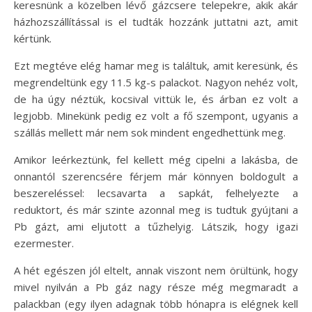
keresnünk a közelben lévő gázcsere telepekre, akik akár
házhozszállítással is el tudták hozzánk juttatni azt, amit
kértünk.
Ezt megtéve elég hamar meg is találtuk, amit keresünk, és
megrendeltünk egy 11.5 kg-s palackot. Nagyon nehéz volt,
de ha úgy néztük, kocsival vittük le, és árban ez volt a
legjobb. Minekünk pedig ez volt a fő szempont, ugyanis a
szállás mellett már nem sok mindent engedhettünk meg.
Amikor leérkeztünk, fel kellett még cipelni a lakásba, de
onnantól szerencsére férjem már könnyen boldogult a
beszereléssel: lecsavarta a sapkát, felhelyezte a
reduktort, és már szinte azonnal meg is tudtuk gyújtani a
Pb gázt, ami eljutott a tűzhelyig. Látszik, hogy igazi
ezermester.
A hét egészen jól eltelt, annak viszont nem örültünk, hogy
mivel nyilván a Pb gáz nagy része még megmaradt a
palackban (egy ilyen adagnak több hónapra is elégnek kell