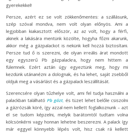
gyerekekkel!
Persze, azért ez se volt zökkenőmentes: a szállásunk,
szép szóval mondva, nem volt olyan előnyös. Ami a
legjobban kiakasztott először, az az volt, hogy a férfi,
akinek a lakására mentünk közölte, hogyha főzni akarunk,
akkor még a gázpalackot is nekünk kell hozzá biztosítani.
Persze tud ő is szerezni, de olyan irreális árat mondott
egy egyszerű Pb gázpalackra, hogy nem hittem a
fülemnek. Ezért aztán úgy egyeztünk meg, hogy mi
kezdünk utánanézni a dolognak, és ha lehet, saját zsebből
oldjuk meg a vásárlást és a gázpalack leszállítását.
Szerencsére olyan tűzhelye volt, ami fel tudja használni a
palackban található
Pb gázt
,
és tüzet lehet belőle csiszolni
a gázrózsák köré, így azzal nem kellett foglalkoznunk – azt
el se tudom képzelni, melyik barátomtól tudtam volna
kölcsönkérni vagy honnan lehetne beszerezni. A palack így
már eggyel könnyebb lépés volt, hisz csak rá kellett