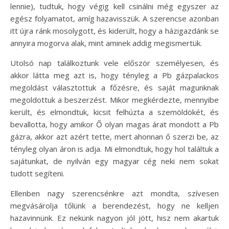
lennie), tudtuk, hogy végig kell csinálni még egyszer az
egész folyamatot, amíg hazavisszük. A szerencse azonban
itt újra ránk mosolygott, és kiderült, hogy a házigazdánk se
annyira mogorva alak, mint aminek addig megismertük.
Utolsó nap találkoztunk vele először személyesen, és
akkor látta meg azt is, hogy tényleg a Pb gázpalackos
megoldást választottuk a főzésre, és saját magunknak
megoldottuk a beszerzést. Mikor megkérdezte, mennyibe
került, és elmondtuk, kicsit felhúzta a szemöldökét, és
bevallotta, hogy amikor Ő olyan magas árat mondott a Pb
gázra, akkor azt azért tette, mert ahonnan ő szerzi be, az
tényleg olyan áron is adja. Mi elmondtuk, hogy hol találtuk a
sajátunkat, de nyilván egy magyar cég neki nem sokat
tudott segíteni.
Ellenben nagy szerencsénkre azt mondta, szívesen
megvásárolja tőlünk a berendezést, hogy ne kelljen
hazavinnünk. Ez nekünk nagyon jól jött, hisz nem akartuk