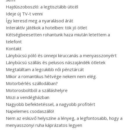
Hajdúszoboszló: a legtisztább úticél
Ideje új TV-t venni
Így keresd meg a nyaralásod árát
Interaktív játékok a hotelben: tök jó ötlet
Kétségbeesetten rohantunk haza miután letettem a
telefont
Kontakt
Lánybúcsú póló és ünnepi kiruccanás a menyasszonyért
Lánybúcsú szállás és pelusos nászajándék ötletek
Megtaláltam a legcukibb női pénztárcát
Mikor a romantikus hétvége nekem nem elég.
Motorbérlés szállodában?
Motorosboltból a szálláshelyre
Mozi a vendégházban
Nagyobb befektetéssel, a nagyobb profitért
Napelemes csodaszálló!
Nem az esküvő helyszíne a lényeg, a legfontosabb, hogy a
menyasszonyi ruha káprázatos legyen