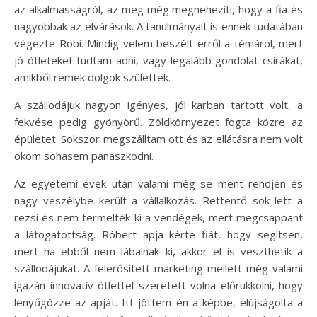
az alkalmasságról, az meg még megnehezíti, hogy a fia és
nagyobbak az elvárások. A tanulmányait is ennek tudatában
végezte Robi. Mindig velem beszélt erről a témáról, mert
jó ötleteket tudtam adni, vagy legalább gondolat csírákat,
amikből remek dolgok születtek.
A szállodájuk nagyon igényes, jól karban tartott volt, a
fekvése pedig gyönyörű. Zöldkörnyezet fogta közre az
épületet. Sokszor megszálltam ott és az ellátásra nem volt
okom sohasem panaszkodni.
Az egyetemi évek után valami még se ment rendjén és
nagy veszélybe került a vállalkozás. Rettentő sok lett a
rezsi és nem termelték ki a vendégek, mert megcsappant
a látogatottság. Róbert apja kérte fiát, hogy segítsen,
mert ha ebből nem lábalnak ki, akkor el is veszthetik a
szállodájukat. A felerősített marketing mellett még valami
igazán innovatív ötlettel szeretett volna előrukkolni, hogy
lenyűgözze az apját. Itt jöttem én a képbe, elújságolta a