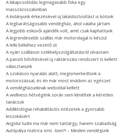
A kikapcsolódás legmagasabb foka egy
masszázsszalonban
A kislányunk érkezésével új lakásbiztosítást is kötünk
A legbarátságosabb vendégház, ahol valaha jártam
A legjobb esküvői ajándék volt, amit csak kaphattunk
A legrendesebb szállás már motorolajjal is készül
A lelki békéhez vezető út
A nyári szálláson székhelyszolgáltatásról olvastam
A panzió bővítésével új raktározási rendszert is kellett
választanunk
A szokásos nyaralás alatt, megismerkedtünk a
motorozással, és én már most imádom az egészet
A vendégházunknak weboldal kellett
A wellness hétvégénk során sem kíméltek a kéretlen
tanácsok
Addiktológiai rehabilitációs intézetek a gyorsabb
leszokásért
Angolul tudni ma már nem tantárgy, hanem szabadság
Autópálya matrica sms -ben?! – Minden vendégünk