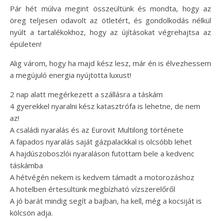
Pár hét múlva megint összeültünk és mondta, hogy az
öreg teljesen odavolt az ötletért, és gondolkodás nélkül
nyúlt a tartalékokhoz, hogy az újításokat végrehajtsa az
épületen!
Alig várom, hogy ha majd kész lesz, már én is élvezhessem
a megújuló energia nyújtotta luxust!
2 nap alatt megérkezett a szállásra a táskám
4 gyerekkel nyaralni kész katasztrófa is lehetne, de nem
az!
A családi nyaralás és az Eurovit Multilong története
A fapados nyaralás saját gázpalackkal is olcsóbb lehet
A hajdúszoboszlói nyaraláson futottam bele a kedvenc
táskámba
A hétvégén nekem is kedvem támadt a motorozáshoz
A hotelben értesültünk megbízható vízszerelőről
A jó barát mindig segít a bajban, ha kell, még a kocsiját is
kölcsön adja.