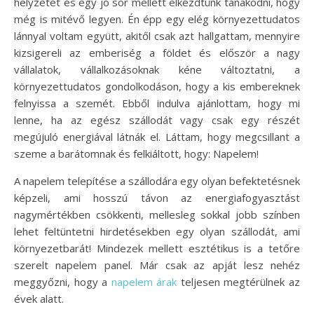
helyzetet és egy jó sör mellett elkezdtünk tanakodni, hogy
még is mitévő legyen. Én épp egy elég környezettudatos
lánnyal voltam együtt, akitől csak azt hallgattam, mennyire
kizsigereli az emberiség a földet és először a nagy
vállalatok, vállalkozásoknak kéne változtatni, a
környezettudatos gondolkodáson, hogy a kis embereknek
felnyissa a szemét. Ebből indulva ajánlottam, hogy mi
lenne, ha az egész szállodát vagy csak egy részét
megújuló energiával látnák el. Láttam, hogy megcsillant a
szeme a barátomnak és felkiáltott, hogy: Napelem!
A napelem telepítése a szállodára egy olyan befektetésnek
képzeli, ami hosszú távon az energiafogyasztást
nagymértékben csökkenti, mellesleg sokkal jobb színben
lehet feltüntetni hirdetésekben egy olyan szállodát, ami
környezetbarát! Mindezek mellett esztétikus is a tetőre
szerelt napelem panel. Már csak az apját lesz nehéz
meggyőzni, hogy a
napelem árak
teljesen megtérülnek az
évek alatt.