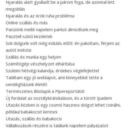
Nyaralás alatt gyulladt be a párom foga, de azonnal lett
megoldás
Nyaralás és az örök ruha probléma
Online szállás és más
Panziónk mellé napelem parkot álmodtunk meg
Pasztell színű kezdetek
Sok dolgunk volt még indulás előtt: én pakoltam, férjem az
autót intézte
Szállás és munka egy helyen
Számítógép vészhelyzet elhárítása
Szüleim hétvégi kalandja, érdekes végkifejlettel
Találtam egy jó weblapot, ami könnyebbé tette a
vendégházunk életét
Természetes illóolajok a Pipereportától
Új fordulat az osztálykiránduláson, és a törött Ipadem
Utazás közben is egy csomó hasznos dolgot lehet csinálni,
például babakocsit keresni
Utazás, szállás és babakocsi
Vállalkozások részére is találunk napelem pályázatot