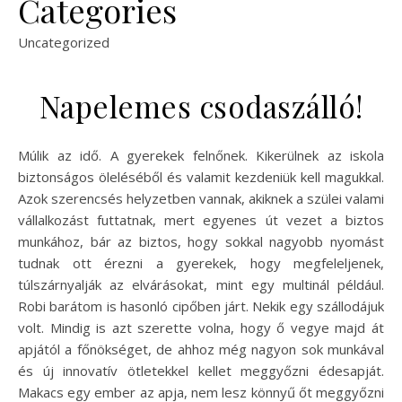
Categories
Uncategorized
Napelemes csodaszálló!
Múlik az idő. A gyerekek felnőnek. Kikerülnek az iskola
biztonságos öleléséből és valamit kezdeniük kell magukkal.
Azok szerencsés helyzetben vannak, akiknek a szülei valami
vállalkozást futtatnak, mert egyenes út vezet a biztos
munkához, bár az biztos, hogy sokkal nagyobb nyomást
tudnak ott érezni a gyerekek, hogy megfeleljenek,
túlszárnyalják az elvárásokat, mint egy multinál például.
Robi barátom is hasonló cipőben járt. Nekik egy szállodájuk
volt. Mindig is azt szerette volna, hogy ő vegye majd át
apjától a főnökséget, de ahhoz még nagyon sok munkával
és új innovatív ötletekkel kellet meggyőzni édesapját.
Makacs egy ember az apja, nem lesz könnyű őt meggyőzni