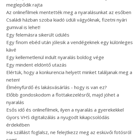
meglepődik rajta
Az onlinefilmek mentették meg a nyaralásunkat az esőben
Családi házban szoba kiadó üdüli vágyóknak, fizetni nyári
gumival is lehet!
Egy felemásra sikerült üdülés
Egy finom ebéd után jólesik a vendégeknek egy különleges
kávé
Egy kellemetlenül indult nyaralás boldog vége
Egy mindent eldöntő utazás
Elértük, hogy a konkurencia helyett minket találjanak meg a
neten!
Élményfürdő és lakásvásárlás - hogy is van ez?
Előbb gondoskodom a flottakezelésről, majd jöhet a
nyaralás
Esős idő és onlinefilmek, ilyen a nyaralás a gyerekekkel
Gyors VHS digitalizálás a nyugodt kikapcsolódás
érdekében
Ha szállást foglalsz, ne felejtkezz meg az esküvői fotósról
sem!