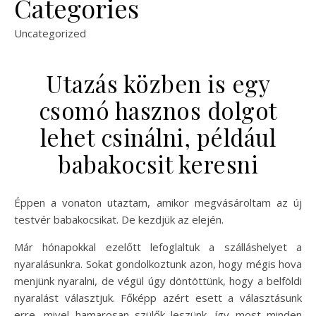
Categories
Uncategorized
Utazás közben is egy
csomó hasznos dolgot
lehet csinálni, például
babakocsit keresni
Éppen a vonaton utaztam, amikor megvásároltam az új
testvér babakocsikat. De kezdjük az elején.
Már hónapokkal ezelőtt lefoglaltuk a szálláshelyet a
nyaralásunkra. Sokat gondolkoztunk azon, hogy mégis hova
menjünk nyaralni, de végül úgy döntöttünk, hogy a belföldi
nyaralást választjuk. Főképp azért esett a választásunk
erre, mivel hamarosan szülők leszünk, így most minden