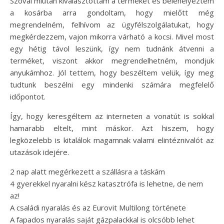
Szóval miután kiválasztottam a terméket és belehelyeztem
a kosárba arra gondoltam, hogy mielőtt még
megrendelném, felhívom az ügyfélszolgálatukat, hogy
megkérdezzem, vajon mikorra várható a kocsi. Mivel most
egy hétig távol leszünk, így nem tudnánk átvenni a
terméket, viszont akkor megrendelhetném, mondjuk
anyukámhoz. Jól tettem, hogy beszéltem velük, így meg
tudtunk beszélni egy mindenki számára megfelelő
időpontot.
Így, hogy keresgéltem az interneten a vonatút is sokkal
hamarabb eltelt, mint máskor. Azt hiszem, hogy
legközelebb is kitalálok magamnak valami elintéznivalót az
utazások idejére.
2 nap alatt megérkezett a szállásra a táskám
4 gyerekkel nyaralni kész katasztrófa is lehetne, de nem
az!
A családi nyaralás és az Eurovit Multilong története
A fapados nyaralás saját gázpalackkal is olcsóbb lehet