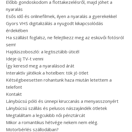
Előbb gondoskodom a flottakezelésről, majd jöhet a
nyaralás
Esős idő és onlinefilmek, ilyen a nyaralás a gyerekekkel
Gyors VHS digitalizálás a nyugodt kikapcsolódás
érdekében
Ha szállást foglalsz, ne felejtkezz meg az esküvői fotósról
sem!
Hajdúszoboszló: a legtisztább úticél
Ideje új TV-t venni
Így keresd meg a nyaralásod árát
Interaktív játékok a hotelben: tök jó ötlet
Kétségbeesetten rohantunk haza miután letettem a
telefont
Kontakt
Lánybúcsú póló és ünnepi kiruccanás a menyasszonyért
Lánybúcsú szállás és pelusos nászajándék ötletek
Megtaláltam a legcukibb női pénztárcát
Mikor a romantikus hétvége nekem nem elég.
Motorbérlés szállodában?