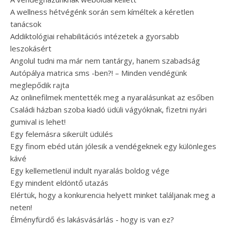
A wellness hétvégénk során sem kíméltek a kéretlen
tanácsok
Addiktológiai rehabilitációs intézetek a gyorsabb
leszokásért
Angolul tudni ma már nem tantárgy, hanem szabadság
Autópálya matrica sms -ben?! – Minden vendégünk
meglepődik rajta
Az onlinefilmek mentették meg a nyaralásunkat az esőben
Családi házban szoba kiadó üdüli vágyóknak, fizetni nyári
gumival is lehet!
Egy felemásra sikerült üdülés
Egy finom ebéd után jólesik a vendégeknek egy különleges
kávé
Egy kellemetlenül indult nyaralás boldog vége
Egy mindent eldöntő utazás
Elértük, hogy a konkurencia helyett minket találjanak meg a
neten!
Élményfürdő és lakásvásárlás - hogy is van ez?