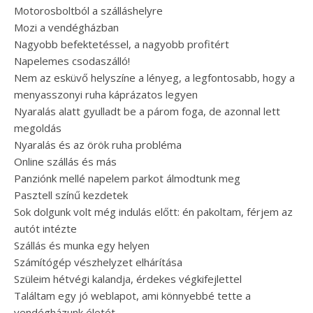
Motorosboltból a szálláshelyre
Mozi a vendégházban
Nagyobb befektetéssel, a nagyobb profitért
Napelemes csodaszálló!
Nem az esküvő helyszíne a lényeg, a legfontosabb, hogy a
menyasszonyi ruha káprázatos legyen
Nyaralás alatt gyulladt be a párom foga, de azonnal lett
megoldás
Nyaralás és az örök ruha probléma
Online szállás és más
Panziónk mellé napelem parkot álmodtunk meg
Pasztell színű kezdetek
Sok dolgunk volt még indulás előtt: én pakoltam, férjem az
autót intézte
Szállás és munka egy helyen
Számítógép vészhelyzet elhárítása
Szüleim hétvégi kalandja, érdekes végkifejlettel
Találtam egy jó weblapot, ami könnyebbé tette a
vendégházunk életét