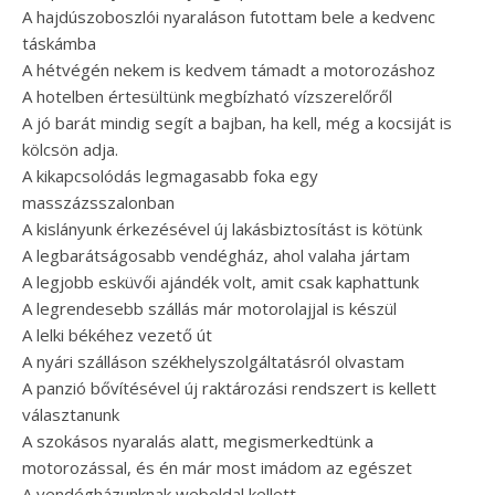
A hajdúszoboszlói nyaraláson futottam bele a kedvenc
táskámba
A hétvégén nekem is kedvem támadt a motorozáshoz
A hotelben értesültünk megbízható vízszerelőről
A jó barát mindig segít a bajban, ha kell, még a kocsiját is
kölcsön adja.
A kikapcsolódás legmagasabb foka egy
masszázsszalonban
A kislányunk érkezésével új lakásbiztosítást is kötünk
A legbarátságosabb vendégház, ahol valaha jártam
A legjobb esküvői ajándék volt, amit csak kaphattunk
A legrendesebb szállás már motorolajjal is készül
A lelki békéhez vezető út
A nyári szálláson székhelyszolgáltatásról olvastam
A panzió bővítésével új raktározási rendszert is kellett
választanunk
A szokásos nyaralás alatt, megismerkedtünk a
motorozással, és én már most imádom az egészet
A vendégházunknak weboldal kellett