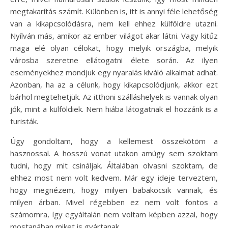
megtakarítás számít. Különben is, itt is annyi féle lehetőség
van a kikapcsolódásra, nem kell ehhez külföldre utazni.
Nyílván más, amikor az ember világot akar látni. Vagy kitűz
maga elé olyan célokat, hogy melyik országba, melyik
városba szeretne ellátogatni élete során. Az ilyen
eseményekhez mondjuk egy nyaralás kiváló alkalmat adhat.
Azonban, ha az a célunk, hogy kikapcsolódjunk, akkor ezt
bárhol megtehetjük. Az itthoni szálláshelyek is vannak olyan
jók, mint a külföldiek. Nem hiába látogatnak el hozzánk is a
turisták.
Úgy gondoltam, hogy a kellemest összekötöm a
hasznossal. A hosszú vonat utakon amúgy sem szoktam
tudni, hogy mit csináljak. Általában olvasni szoktam, de
ehhez most nem volt kedvem. Már egy ideje terveztem,
hogy megnézem, hogy milyen babakocsik vannak, és
milyen árban. Mivel régebben ez nem volt fontos a
számomra, így egyáltalán nem voltam képben azzal, hogy
mostanában miket is gyártanak.