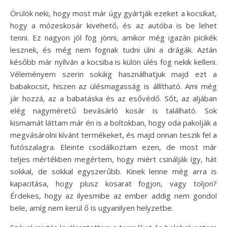
Örülök neki, hogy most már úgy gyártják ezeket a kocsikat,
hogy a mózeskosár kivehető, és az autóba is be lehet
tenni. Ez nagyon jól fog jönni, amikor még igazán picikék
lesznek, és még nem fognak tudni ülni a drágák. Aztán
később már nyílván a kocsiba is külön ülés fog nekik kelleni.
Véleményem szerin sokáig használhatjuk majd ezt a
babakocsit, hiszen az ülésmagasság is állítható. Ami még
jár hozzá, az a babatáska és az esővédő. Sőt, az aljában
elég nagyméretű bevásárló kosár is található. Sok
kismamát láttam már én is a boltokban, hogy oda pakolják a
megvásárolni kívánt termékeket, és majd onnan teszik fel a
futószalagra. Eleinte csodálkoztam ezen, de most már
teljes mértékben megértem, hogy miért csinálják így, hát
sokkal, de sokkal egyszerűbb. Kinek lenne még arra is
kapacitása, hogy plusz kosarat fogjon, vagy toljon?
Érdekes, hogy az ilyesmibe az ember addig nem gondol
bele, amíg nem kerül ő is ugyanilyen helyzetbe.