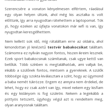
Szerencsére a vonaton kényelmesen elfértem, ráadásul
egy olyan helyen ültünk, ahol még kis asztalka is volt
előttünk, így arra nyugodtan rátehettem a laptopomat. Tök
jó, hogy ezeken az újfajta vonatokon már wifi is van, így
nyugodtan keresgélhettem.
Nem kellett sok idő, míg rátaláltam erre az oldalra, ahol
kimondottan jó kinézetű
testvér babakocsikat
találtam.
Számomra ez nyílván nagyon fontos, hiszen ikreim lesznek.
Ezek sport babakocsinak számítanak, csak ugye kettő van
belőlük. Több színben is megtalálhatóak, ami valljuk be,
inkább a szülőnek fontos, mintsem a gyereknek. A szülők
többsége úgy szokta kiválasztani a színt, hogy az úgymond
a baba nemét tükrözze. Engem ez annyira nem érdekel, de
lehet, hogy ez csak azért van így, mivel nekem egy kisfiam
és egy kislányom is fog születni. Nekem a leginkább a
pöttyös tetszett, úgyhogy végül azt is rendeltem meg,
olyan aranyosnak találtam.